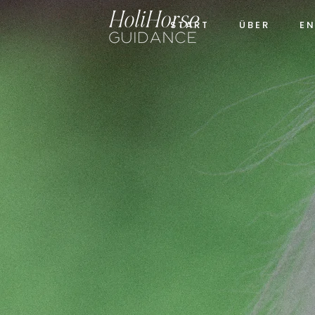
S T A R T
Ü B E R
E N