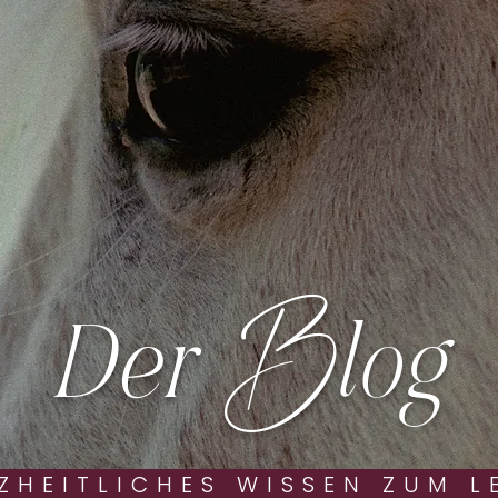
B
Der
log
ZHEITLICHES WISSEN ZUM L