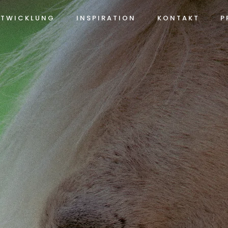
 T W I C K L U N G
I N S P I R A T I O N
K O N T A K T
P 