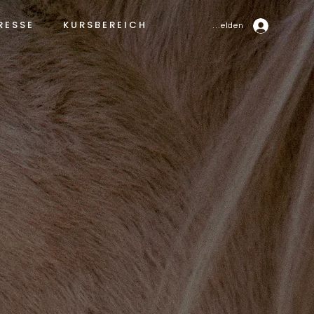
R E S S E
K U R S B E R E I C H
Anmelden