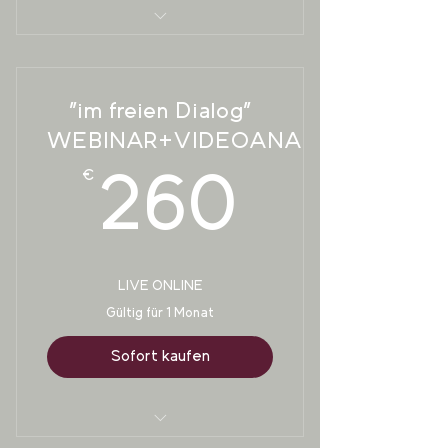
Aufzeichnungen beider
Abende - "freier Dialog mit
Pferden"
"im freien Dialog"
PDF zum nachlesen der
WEBINAR+VIDEOANALYSE
wichtigsten Punkte
€
260€
260
inkl. der Videos mit Einblick in
die Begegnung mit Pferden
LIVE ONLINE
Gültig für 1 Monat
Sofort kaufen