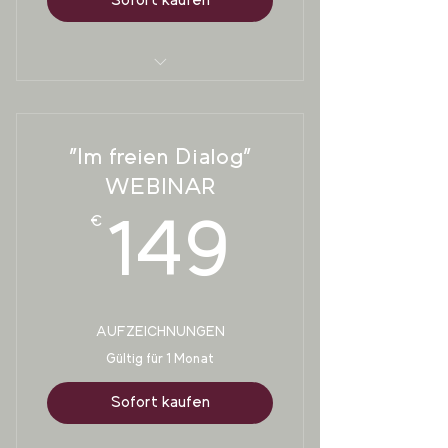
Sofort kaufen
2 stündiges WEBINAR "Die
Kommunikation der Pferde"
"Im freien Dialog"
7 stündiger online
WORKSHOP "Entspannt ins
WEBINAR
Gelände"
€
149€
149
AUFZEICHNUNGEN
Gültig für 1 Monat
Sofort kaufen