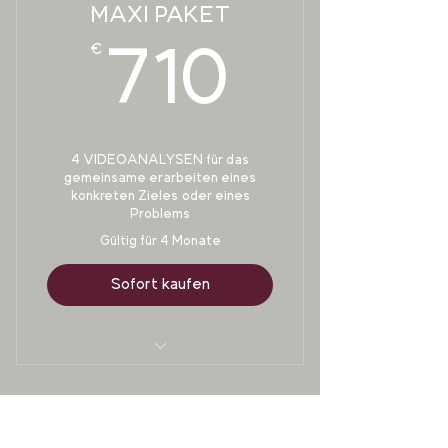
MAXI PAKET
Monaten
€
710€
zwei Raten gerne auf Anfrage
710
möglich
4 VIDEOANALYSEN für das
gemeinsame erarbeiten eines
konkreten Zieles oder eines
Problems
Gültig für 4 Monate
Sofort kaufen
4 Videoanalyse Termine
in einem Zeitraum von 4
MONATLICHE
Monaten